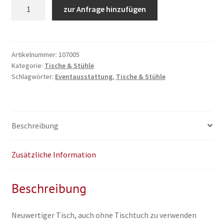
Konferenztisch
zur Anfrage hinzufügen
180
x
80cm
Menge
Artikelnummer:
107005
Kategorie:
Tische & Stühle
Schlagwörter:
Eventausstattung
,
Tische & Stühle
Beschreibung
Zusätzliche Information
Beschreibung
Neuwertiger Tisch, auch ohne Tischtuch zu verwenden