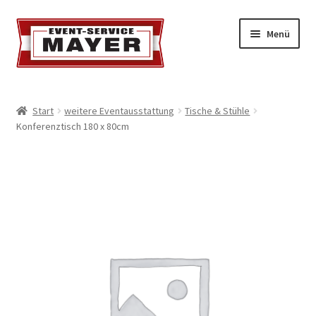
Menü
EVENT-SERVICE MAYER
Start
weitere Eventausstattung
Tische & Stühle
Konferenztisch 180 x 80cm
Event-Service
Standort & Öffnungszeiten
Impressionen
Kontakt & Feedback
Impressum
Geschäftsbedingungen