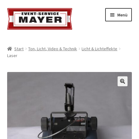
Menü
EVENT-SERVICE MAYER
Start
Ton, Licht, Video & Technik
Licht & Lichteffekte
Laser
Event-Service
Standort & Öffnungszeiten
Impressionen
Kontakt & Feedback
Impressum
Geschäftsbedingungen