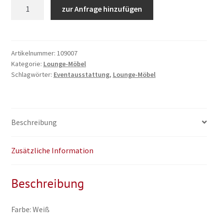
Loungetisch
zur Anfrage hinzufügen
weiß
mit
Glasplatte,
45
Artikelnummer:
109007
Kategorie:
Lounge-Möbel
x
Schlagwörter:
Eventausstattung
,
Lounge-Möbel
90cm
Menge
Beschreibung
Zusätzliche Information
Beschreibung
Farbe: Weiß