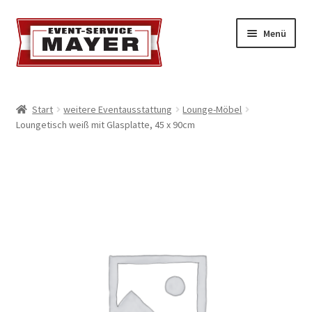
Menü
EVENT-SERVICE MAYER
Start
weitere Eventausstattung
Lounge-Möbel
Loungetisch weiß mit Glasplatte, 45 x 90cm
Event-Service
Standort & Öffnungszeiten
Impressionen
Kontakt & Feedback
Impressum
Geschäftsbedingungen