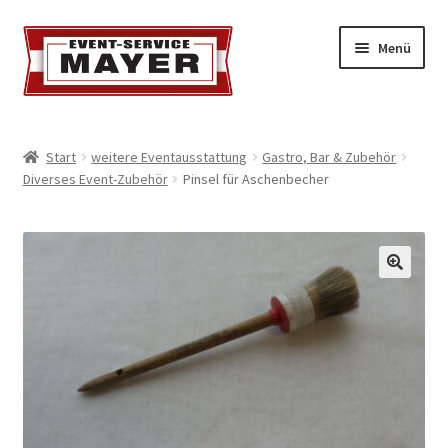
Menü
EVENT-SERVICE MAYER
Start
weitere Eventausstattung
Gastro, Bar & Zubehör
Diverses Event-Zubehör
Pinsel für Aschenbecher
Event-Service
Standort & Öffnungszeiten
Impressionen
Kontakt & Feedback
Impressum
Geschäftsbedingungen