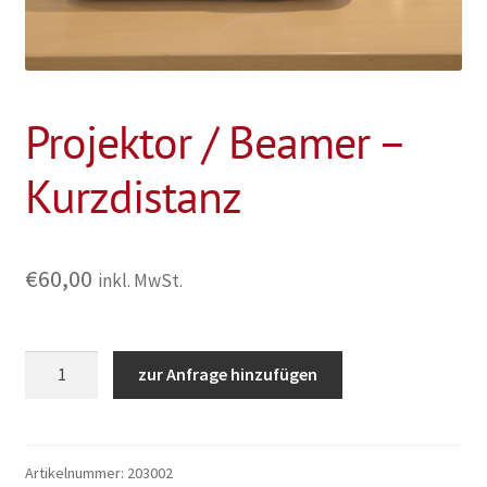
Projektor / Beamer –
Kurzdistanz
€
60,00
inkl. MwSt.
Projektor
zur Anfrage hinzufügen
/
Beamer
-
Kurzdistanz
Artikelnummer:
203002