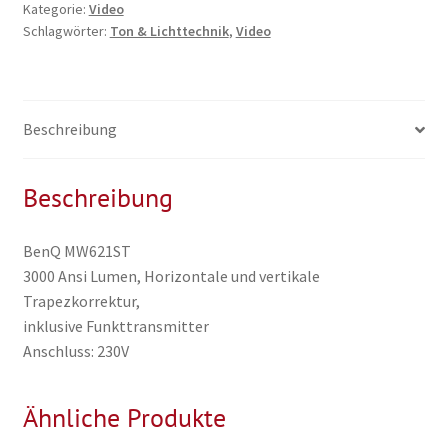
Kategorie:
Video
Menge
Schlagwörter:
Ton & Lichttechnik
,
Video
Beschreibung
Beschreibung
BenQ MW621ST
3000 Ansi Lumen, Horizontale und vertikale
Trapezkorrektur,
inklusive Funkttransmitter
Anschluss: 230V
Ähnliche Produkte