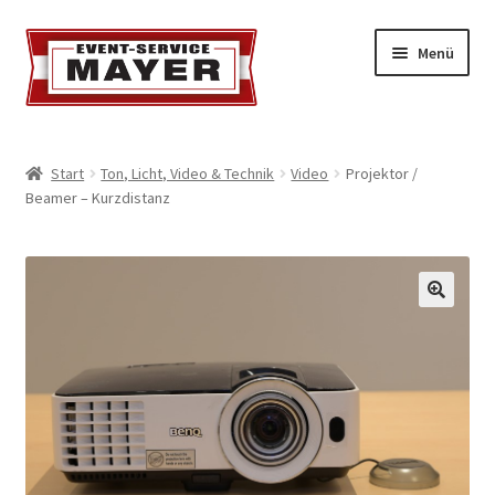
Menü
EVENT-SERVICE MAYER
Start
Ton, Licht, Video & Technik
Video
Projektor /
Beamer – Kurzdistanz
Event-Service
Standort & Öffnungszeiten
Impressionen
Kontakt & Feedback
Impressum
Geschäftsbedingungen