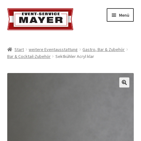
Menü
EVENT-SERVICE MAYER
Start
weitere Eventausstattung
Gastro, Bar & Zubehör
Bar & Cocktail-Zubehör
Sektkühler Acryl klar
Event-Service
Standort & Öffnungszeiten
Impressionen
Kontakt & Feedback
Impressum
Geschäftsbedingungen