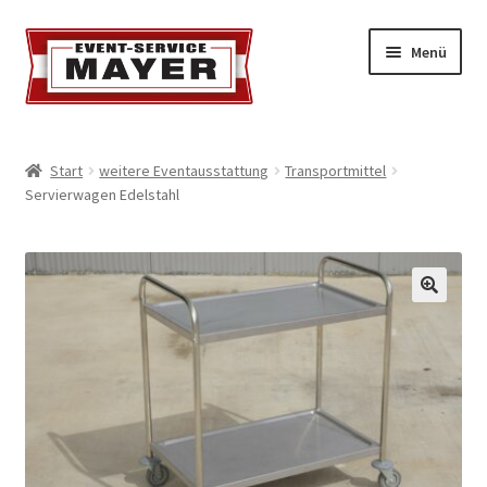
Menü
EVENT-SERVICE MAYER
Start
weitere Eventausstattung
Transportmittel
Servierwagen Edelstahl
Event-Service
Standort & Öffnungszeiten
Impressionen
Kontakt & Feedback
Impressum
Geschäftsbedingungen