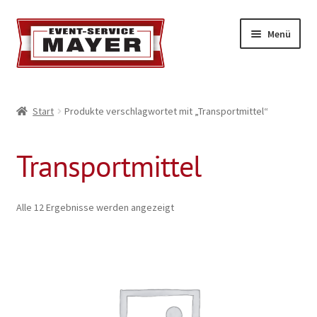
Menü
EVENT-SERVICE MAYER
Start
Produkte verschlagwortet mit „Transportmittel“
Event-Service
Transportmittel
Standort & Öffnungszeiten
Impressionen
Alle 12 Ergebnisse werden angezeigt
Kontakt & Feedback
Impressum
Geschäftsbedingungen