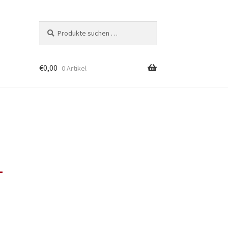
Suchen
Suchen
nach:
€
0,00
0 Artikel
L