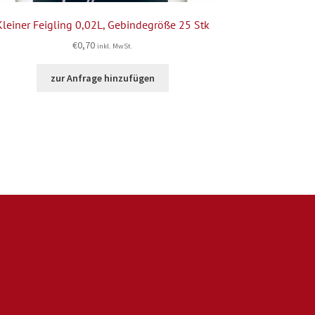
Kleiner Feigling 0,02L, Gebindegröße 25 Stk
€
0,70
inkl. MwSt.
zur Anfrage hinzufügen