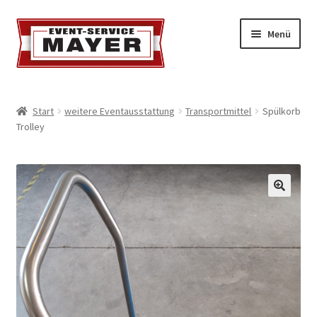
Menü
EVENT-SERVICE MAYER
Start
weitere Eventausstattung
Transportmittel
Spülkorb
Trolley
Event-Service
Standort & Öffnungszeiten
Impressionen
Kontakt & Feedback
Impressum
Geschäftsbedingungen