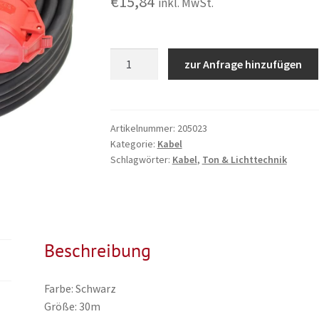
€
15,84
inkl. MwSt.
Stromkabel
zur Anfrage hinzufügen
30m,
400V,
32A,
5x
Artikelnummer:
205023
Kategorie:
Kabel
6mm²
Schlagwörter:
Kabel
,
Ton & Lichttechnik
Menge
Beschreibung
Farbe: Schwarz
Größe: 30m