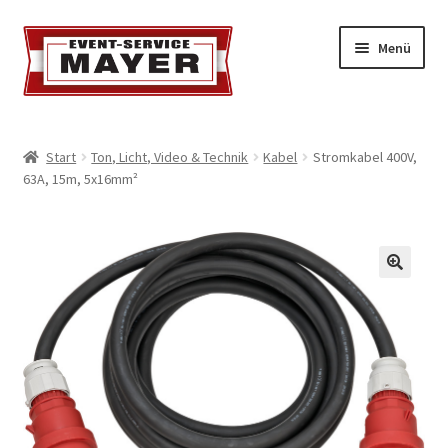
Menü
EVENT-SERVICE MAYER
Start
Ton, Licht, Video & Technik
Kabel
Stromkabel 400V,
63A, 15m, 5x16mm²
Event-Service
Standort & Öffnungszeiten
Impressionen
Kontakt & Feedback
Impressum
Geschäftsbedingungen