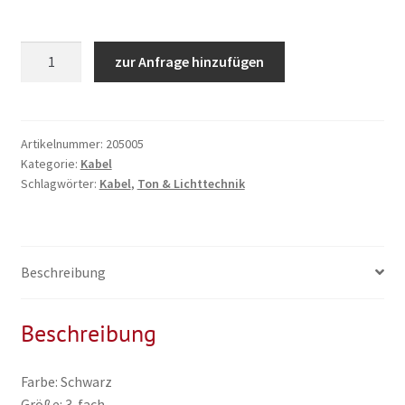
Stromverteiler
zur Anfrage hinzufügen
3-
fach,
230V,
1,5mm²,
Artikelnummer:
205005
Kategorie:
Kabel
1,5m
Schlagwörter:
Kabel
,
Ton & Lichttechnik
Kabellänge
Menge
Beschreibung
Beschreibung
Farbe: Schwarz
Größe: 3-fach