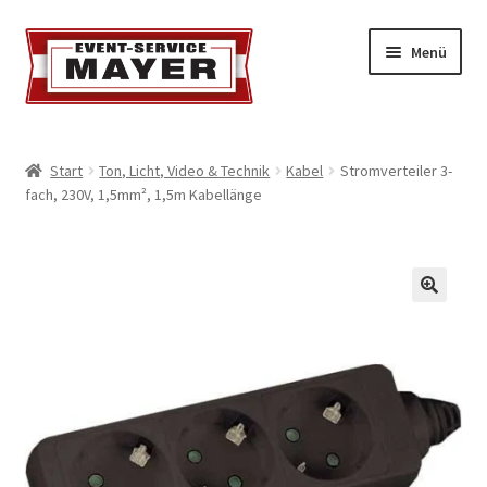
Menü
EVENT-SERVICE MAYER
Start
Ton, Licht, Video & Technik
Kabel
Stromverteiler 3-
fach, 230V, 1,5mm², 1,5m Kabellänge
Event-Service
Standort & Öffnungszeiten
Impressionen
Kontakt & Feedback
Impressum
Geschäftsbedingungen