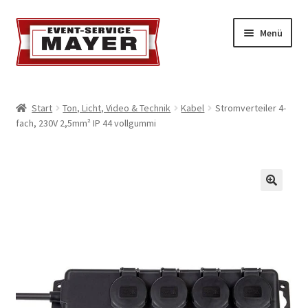
Menü
EVENT-SERVICE MAYER
Start
Ton, Licht, Video & Technik
Kabel
Stromverteiler 4-
fach, 230V 2,5mm² IP 44 vollgummi
Event-Service
Standort & Öffnungszeiten
Impressionen
Kontakt & Feedback
Impressum
Geschäftsbedingungen