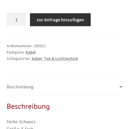
Stromverteiler
zur Anfrage hinzufügen
4-
fach,
230V
2,5mm²
Artikelnummer:
205015
Kategorie:
Kabel
IP
Schlagwörter:
Kabel
,
Ton & Lichttechnik
44
vollgummi
Menge
Beschreibung
Beschreibung
Farbe: Schwarz
Größe: 4-fach