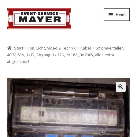
Menü
EVENT-SERVICE MAYER
Start
Ton, Licht, Video & Technik
Kabel
Stromverteiler,
400V, 63A, 1x FI, Abgang: 1x 32A, 2x 16A, 3x 230V, alles extra
Event-Service
abgesichert
Standort & Öffnungszeiten
Impressionen
Kontakt & Feedback
Impressum
Geschäftsbedingungen