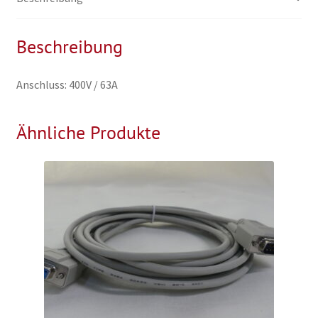
3x
230V,
alles
Beschreibung
extra
abgesichert
Anschluss: 400V / 63A
Menge
Ähnliche Produkte