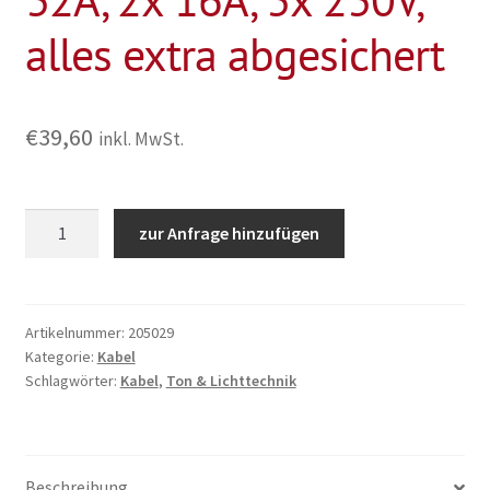
alles extra abgesichert
€
39,60
inkl. MwSt.
Stromverteiler,
zur Anfrage hinzufügen
400V,
63A,
1x
FI,
Artikelnummer:
205029
Kategorie:
Kabel
Abgang:
Schlagwörter:
Kabel
,
Ton & Lichttechnik
1x
32A,
2x
16A,
Beschreibung