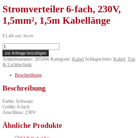
Stromverteiler 6-fach, 230V,
1,5mm², 1,5m Kabellänge
€
1,44
inkl. MwSt.
Stromverteiler
6-
zur Anfrage hinzufügen
fach,
Artikelnummer:
205006
Kategorie:
Kabel
Schlagwörter:
Kabel
,
Ton
230V,
& Lichttechnik
1,5mm²,
1,5m
Beschreibung
Kabellänge
Menge
Beschreibung
Farbe: Schwarz
Größe: 6-fach
Anschluss: 230V
Ähnliche Produkte