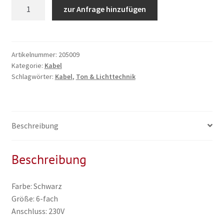
Stromverteiler
zur Anfrage hinzufügen
6-
fach,
230V,
1,5mm²,
Artikelnummer:
205009
Kategorie:
Kabel
Profi
Schlagwörter:
Kabel
,
Ton & Lichttechnik
Menge
Beschreibung
Beschreibung
Farbe: Schwarz
Größe: 6-fach
Anschluss: 230V