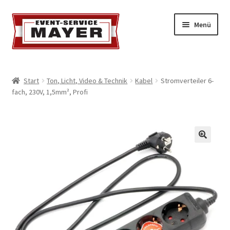
Menü
EVENT-SERVICE MAYER
Start
Ton, Licht, Video & Technik
Kabel
Stromverteiler 6-
fach, 230V, 1,5mm², Profi
Event-Service
Standort & Öffnungszeiten
Impressionen
Kontakt & Feedback
Impressum
Geschäftsbedingungen