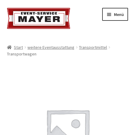
Menü
EVENT-SERVICE MAYER
Start
weitere Eventausstattung
Transportmittel
Transportwagen
Event-Service
Standort & Öffnungszeiten
Impressionen
Kontakt & Feedback
Impressum
Geschäftsbedingungen