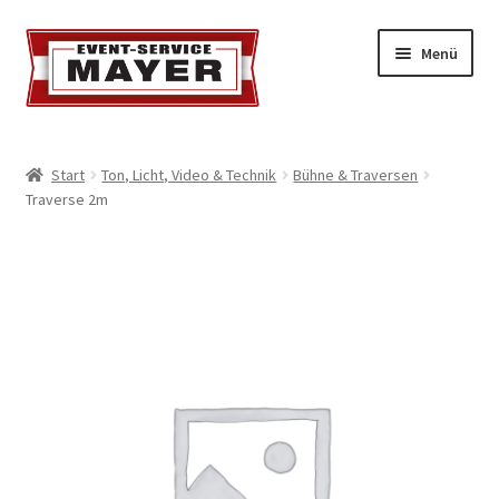
Menü
EVENT-SERVICE MAYER
Start
Ton, Licht, Video & Technik
Bühne & Traversen
Traverse 2m
Event-Service
Standort & Öffnungszeiten
Impressionen
Kontakt & Feedback
Impressum
Geschäftsbedingungen