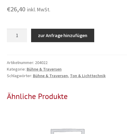
€
26,40
inkl. MwSt.
Traverse
zur Anfrage hinzufügen
Stahlbodenplatte
80x80cm,
40kg,
schwarz
Artikelnummer:
204022
Kategorie:
Bühne & Traversen
Menge
Schlagwörter:
Bühne & Traversen
,
Ton & Lichttechnik
Ähnliche Produkte