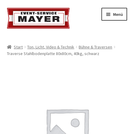
Menü
EVENT-SERVICE MAYER
Start
Ton, Licht, Video & Technik
Bühne & Traversen
Traverse Stahlbodenplatte 80x80cm, 40kg, schwarz
Event-Service
Standort & Öffnungszeiten
Impressionen
Kontakt & Feedback
Impressum
Geschäftsbedingungen