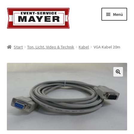
Menü
EVENT-SERVICE MAYER
Start
Ton, Licht, Video & Technik
Kabel
VGA Kabel 20m
Event-Service
Standort & Öffnungszeiten
Impressionen
Kontakt & Feedback
Impressum
Geschäftsbedingungen