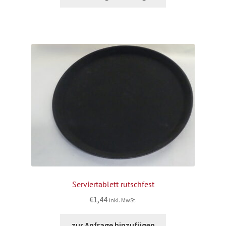
Serviertablett rutschfest
€
1,44
inkl. MwSt.
zur Anfrage hinzufügen