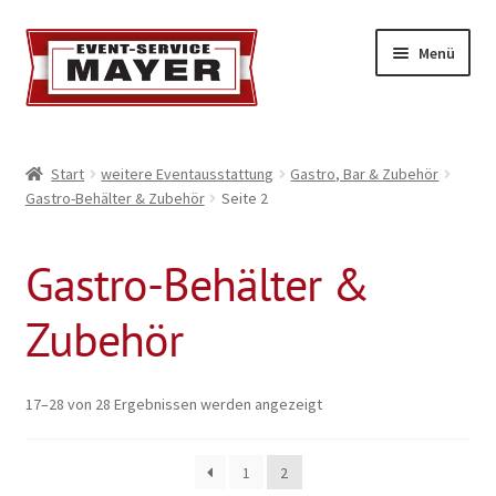
Menü
EVENT-SERVICE MAYER
Start
weitere Eventausstattung
Gastro, Bar & Zubehör
Gastro-Behälter & Zubehör
Seite 2
Event-Service
Standort & Öffnungszeiten
Gastro-Behälter &
Impressionen
Zubehör
Kontakt & Feedback
17–28 von 28 Ergebnissen werden angezeigt
Impressum
1
2
Geschäftsbedingungen