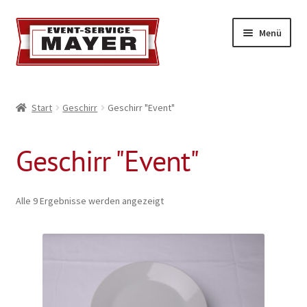
Menü
EVENT-SERVICE MAYER
Start
Geschirr
Geschirr "Event"
Event-Service
Geschirr "Event"
Standort & Öffnungszeiten
Impressionen
Alle 9 Ergebnisse werden angezeigt
Kontakt & Feedback
Impressum
Geschäftsbedingungen