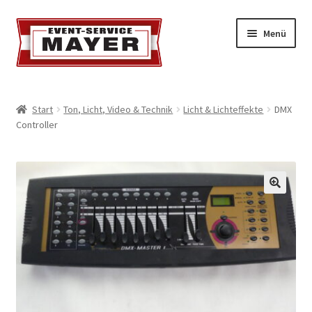
Menü
EVENT-SERVICE MAYER
Start
Ton, Licht, Video & Technik
Licht & Lichteffekte
DMX
Controller
Event-Service
Standort & Öffnungszeiten
Impressionen
Kontakt & Feedback
Impressum
Geschäftsbedingungen