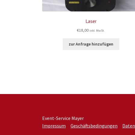
Laser
€
18,00
inkl. MwSt.
zur Anfrage hinzufügen
Event-Service Mayer
Impressum
Geschäftsbedingungen
Daten