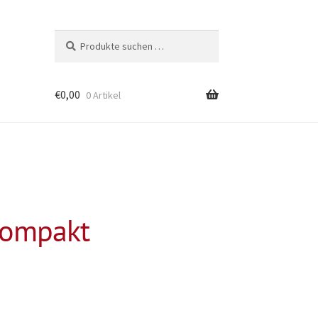
Suchen
Suchen
nach:
€
0,00
0 Artikel
kompakt