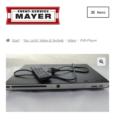
Menü
EVENT-SERVICE MAYER
Start
Ton, Licht, Video & Technik
Video
DVD-Player
Event-Service
Standort & Öffnungszeiten
Impressionen
Kontakt & Feedback
Impressum
Geschäftsbedingungen