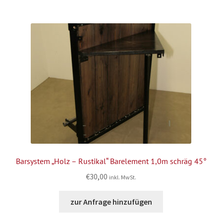
Barsystem „Holz – Rustikal“ Barelement 1,0m schräg 45°
€
30,00
inkl. MwSt.
zur Anfrage hinzufügen