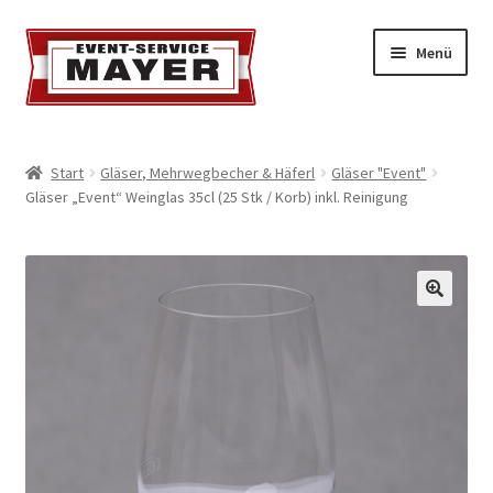
Menü
EVENT-SERVICE MAYER
Start
Gläser, Mehrwegbecher & Häferl
Gläser "Event"
Gläser „Event“ Weinglas 35cl (25 Stk / Korb) inkl. Reinigung
Event-Service
Standort & Öffnungszeiten
Impressionen
Kontakt & Feedback
Impressum
Geschäftsbedingungen