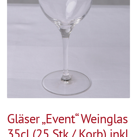
Gläser „Event“ Weinglas
35cl (25 Stk / Korb) inkl.