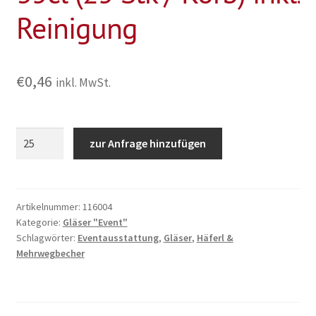
Reinigung
€
0,46
inkl. MwSt.
Gläser
zur Anfrage hinzufügen
"Event"
Weinglas
35cl
(25
Artikelnummer:
116004
Kategorie:
Gläser "Event"
Stk
Schlagwörter:
Eventausstattung
,
Gläser
,
Häferl &
/
Mehrwegbecher
Korb)
inkl.
Reinigung
Menge