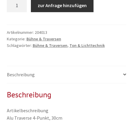
Traverse
zur Anfrage hinzufügen
Ecke
90°
mit
Abgang
Artikelnummer:
204013
Kategorie:
Bühne & Traversen
Menge
Schlagwörter:
Bühne & Traversen
,
Ton & Lichttechnik
Beschreibung
Beschreibung
Artikelbeschreibung
Alu Traverse 4-Punkt, 30cm