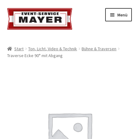
Menü
EVENT-SERVICE MAYER
Start
Ton, Licht, Video & Technik
Bühne & Traversen
Traverse Ecke 90° mit Abgang
Event-Service
Standort & Öffnungszeiten
Impressionen
Kontakt & Feedback
Impressum
Geschäftsbedingungen