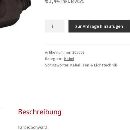
€
1,44
inkl. MwSt.
Stromverteiler
zur Anfrage hinzufügen
3-
fach,
230V,
1,5mm²,
Artikelnummer:
205008
Kategorie:
Kabel
Profi
Schlagwörter:
Kabel
,
Ton & Lichttechnik
Menge
Beschreibung
Farbe: Schwarz